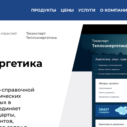
/кодекс"(Техэксперт: Охрана труда) */
ПРОДУКТЫ
ЦЕНЫ
УСЛУГИ
О КОМПАН
 отраслей
Техэксперт:
Теплоэнергетика
ергетика
о-справочной
ических
ых в
единяет
дарты,
нтов,