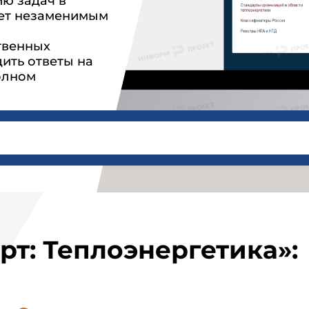
ю задач в
нет незаменимым
твенных
ить ответы на
олном
рт: Теплоэнергетика»: