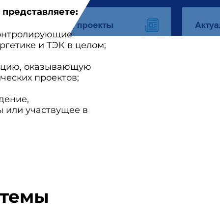
 представляете:
контролирующие
гетике и ТЭК в целом;
ацию, оказывающую
ических проектов;
дение,
 или участвущее в
стемы