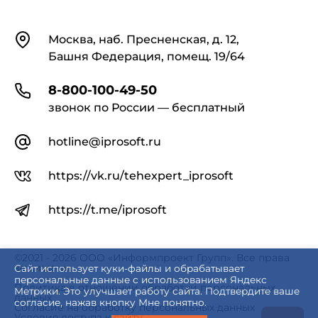
Контакты
Москва, наб. Пресненская, д. 12,
Башня Федерация, помещ. 19/64
8-800-100-49-50
звонок по России — бесплатный
hotline@iprosoft.ru
https://vk.ru/tehexpert_iprosoft
https://t.me/iprosoft
©2021 - 2026 ООО «Информпроект Групп». Все права
защищены.
Сайт использует куки-файлы и обрабатывает
персональные данные с использованием Яндекс
Политика в отношении обработки персональных
Метрики. Это улучшает работу сайта. Подтвердите ваше
данных
согласие, нажав кнопку Мне понятно.
Согласие на обработку персональных данных
Условия доступа к сайту