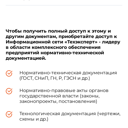
Классификация и терминология" (ISO
9999:2002 "Technical aids for persons with
disabilities - Classification and terminology") путем
внесений технических отклонений, объяснение
которых приведено во введении к настоящему
стандарту. При этом наименование настоящего
Чтобы получить полный доступ к этому и
стандарта изменено относительно
другим документам, приобретайте доступ к
наименования указанного международного
Информационной сети «Техэксперт» - лидеру
в области комплексного обеспечения
стандарта для приведения в соответствие с
предприятий нормативно-технической
ГОСТ Р 1.5
(пункт 3.5).
документацией.
Настоящий стандарт подготовлен по заказу
Нормативно-техническая документация
Минтруда России в рамках федеральной
(ГОСТ, СНиП, ГН, Р, ГЭСН и др.)
целевой программы "Социальная поддержка
инвалидов на 2000-2005 гг.", утвержденной
Нормативно-правовые акты органов
Постановлением Правительства Российской
государственной власти (законы,
Федерации от 14 января 2000 г. N 36
законопроекты, постановления)
Технологическая документация (чертежи,
5 ВЗАМЕН ГОСТ Р 51079-97 (ИСО 9999-92)
схемы и др.)