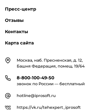
- федеральными органами исполнительной
Пресс-центр
власти и органами исполнительной власти
субъектов Российской Федерации;
Отзывы
- организациями, предприятиями и
Контакты
учреждениями независимо от их
организационно-правовых форм и форм
Карта сайта
собственности, инвестирующими средства в
сферу социальной защиты людей с
ограничениями жизнедеятельности,
производящими (изготовляющими) и
Контакты
Москва, наб. Пресненская, д. 12,
поставляющими технические средства
Башня Федерация, помещ. 19/64
реабилитации этих людей, а также
предоставляющими им услуги;
8-800-100-49-50
звонок по России — бесплатный
- общественными объединениями
инвалидов и находящимися в их собственности
hotline@iprosoft.ru
организациями, предприятиями и
учреждениями, хозяйственными
https://vk.ru/tehexpert_iprosoft
товариществами и обществами, уставный