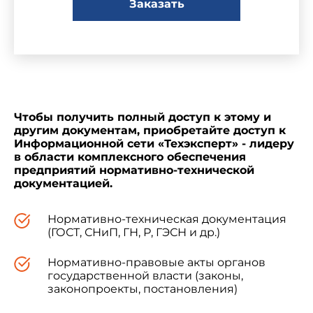
Заказать
Изменение N 4 к ГОСТ 20001-74 принято
Межгосударственным Советом по
стандартизации, метрологии и сертификации
(Протокол N 12-97 от 21 ноября 1997 г.)
Чтобы получить полный доступ к этому и
За принятие проголосовали:
другим документам, приобретайте доступ к
Информационной сети «Техэксперт» - лидеру
в области комплексного обеспечения
предприятий нормативно-технической
Наименование государства
Наименование 
документацией.
Азербайджанская Республика
Азгосстандарт
Нормативно-техническая документация
Республика Армения
Армгосстандар
(ГОСТ, СНиП, ГН, Р, ГЭСН и др.)
Республика Беларусь
Госстандарт Бе
Нормативно-правовые акты органов
государственной власти (законы,
Грузия
Грузстандарт
законопроекты, постановления)
Республика Казахстан
Госстандарт Ре